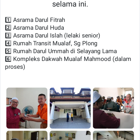
selama ini.
1️⃣ Asrama Darul Fitrah
2️⃣ Asrama Darul Huda
3️⃣ Asrama Darul Islah (lelaki senior)
4️⃣ Rumah Transit Mualaf, Sg Plong
5️⃣ Rumah Darul Ummah di Selayang Lama
6️⃣ Kompleks Dakwah Mualaf Mahmood (dalam
proses)